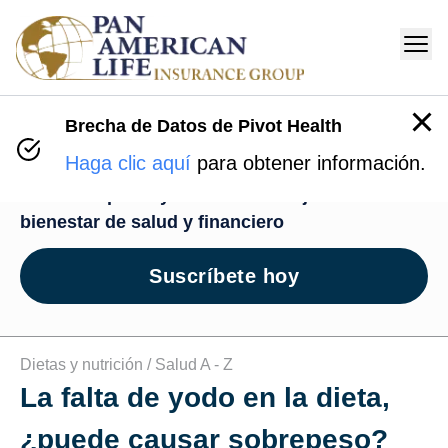
Brecha de Datos de Pivot Health
Centro de Bienestar
Haga clic aquí
para obtener información.
Recursos para ayudarte en tu viaje de
bienestar de salud y financiero
Suscríbete hoy
Dietas y nutrición /
Salud A ‑ Z
La falta de yodo en la dieta,
¿puede causar sobrepeso?