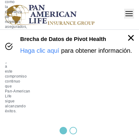
como
la
confianza
de
nuestros
asegurados,
cuyas
vidas
Brecha de Datos de Pivot Health
y
salud
Haga clic aquí
para obtener información.
protegemos.
Es
gracias
a
este
compromiso
continuo
que
Pan‑American
Life
sigue
alcanzando
éxitos.