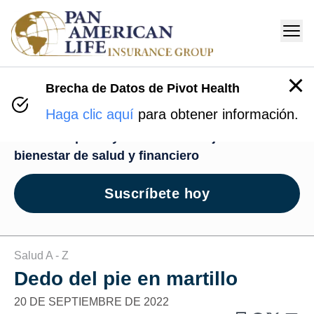
Brecha de Datos de Pivot Health
Centro de Bienestar
Haga clic aquí
para obtener información.
Recursos para ayudarte en tu viaje de
bienestar de salud y financiero
Suscríbete hoy
Salud A ‑ Z
Dedo del pie en martillo
20 DE SEPTIEMBRE DE 2022