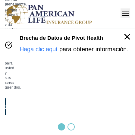
plenamente.
Porque
cuando
la
vida
cambia,
merece
Brecha de Datos de Pivot Health
una
protección
Haga clic aquí
para obtener información.
que
esté
ahí
para
usted
y
sus
seres
queridos.
táctanos