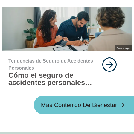
pueden combinar el
bienestar con una
cobertura de salud que
se adapte a toda la
familia
Getty Images
Tendencias de Seguro de Accidentes
Personales
Cómo el seguro de
accidentes personales
puede proteger a tus
clientes frente a riesgos
estacionales
Más Contenido De Bienestar