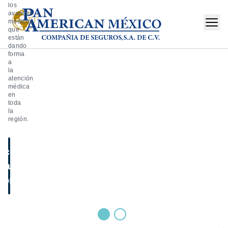
los
avances
médicos
que
están
dando
forma
a
la
atención
médica
en
toda
la
región.
ccede
al
nforme